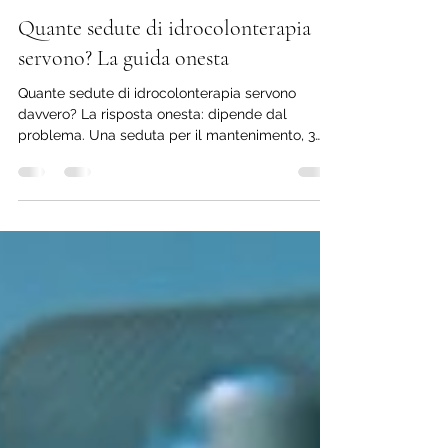
Mario Andrea Vadalà Naturopata
7 mar
Tempo di lettura: 2 min
Quante sedute di idrocolonterapia
servono? La guida onesta
Quante sedute di idrocolonterapia servono
davvero? La risposta onesta: dipende dal
problema. Una seduta per il mantenimento, 3
per i problemi più comuni, 5 per le condizioni
croniche di lunga data. Mario Vadalà spiega i
protocolli reali usati allo Studio Baraka di Milano.