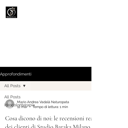
Studio BARAKA
Idrocolonterapia Milano
Dal 2013 per il tuo benessere intestinale.
Dispositivo medico certificato Classe IIb.
Solo acqua, nessun farmaco.
Approfondimenti
All Posts
All Posts
Mario Andrea Vadalà Naturopata
Idrocolonterapia
12 mar
Tempo di lettura: 1 min
Cosa dicono di noi: le recensioni reali
dei clienti di Studio Baraka Milano