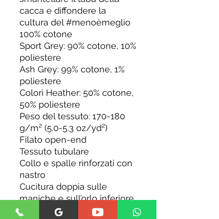
cacca e diffondere la 
cultura del #menoèmeglio 
100% cotone
Sport Grey: 90% cotone, 10% 
poliestere
Ash Grey: 99% cotone, 1% 
poliestere
Colori Heather: 50% cotone, 
50% poliestere
Peso del tessuto: 170-180 
g/m² (5.0-5.3 oz/yd²)
Filato open-end
Tessuto tubulare
Collo e spalle rinforzati con 
nastro
Cucitura doppia sulle 
maniche e sull’orlo inferiore
Prodotto neutro 