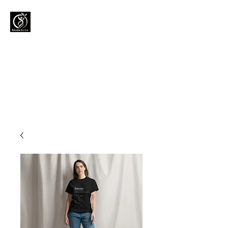
Studio BARAKA
Idrocolonterapia Milano
Dal 2013 per il tuo benessere intestinale.
Dispositivo medico certificato Classe IIb.
Solo acqua, nessun farmaco.